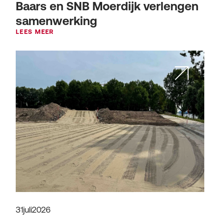
Baars en SNB Moerdijk verlengen
samenwerking
LEES MEER
31
juli
2026