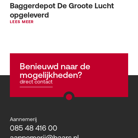
Baggerdepot De Groote Lucht
opgeleverd
LEES MEER
Benieuwd naar de
mogelijkheden?
direct contact
Aannemerij
085 48 416 00
aannemerij@baars.nl