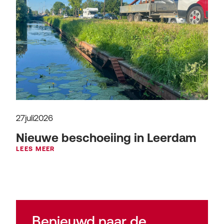
27
juli
2026
Nieuwe beschoeiing in Leerdam
LEES MEER
Benieuwd naar de