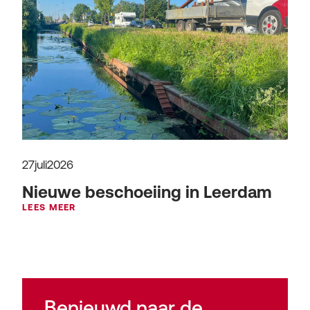
27
juli
2026
Nieuwe beschoeiing in Leerdam
LEES MEER
Benieuwd naar de