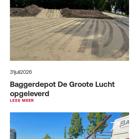
31
juli
2026
Baggerdepot De Groote Lucht
opgeleverd
LEES MEER