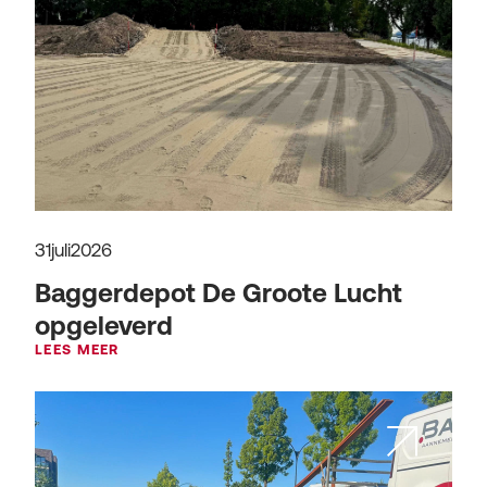
31
juli
2026
Baggerdepot De Groote Lucht
opgeleverd
LEES MEER