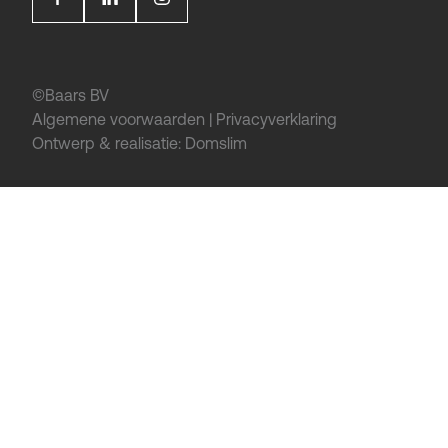
©Baars BV
Algemene voorwaarden
|
Privacyverklaring
Ontwerp & realisatie:
Domslim