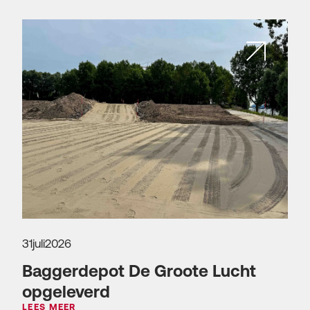
31
juli
2026
Baggerdepot De Groote Lucht
opgeleverd
LEES MEER