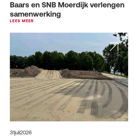
Baars en SNB Moerdijk verlengen
samenwerking
LEES MEER
31
juli
2026