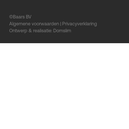
©Baars BV
Algemene voorwaarden
|
Privacyverklaring
Ontwerp & realisatie:
Domslim