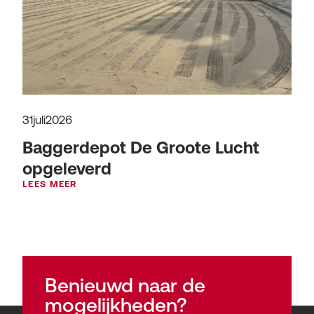
31
juli
2026
Baggerdepot De Groote Lucht
opgeleverd
LEES MEER
Benieuwd naar de
mogelijkheden?