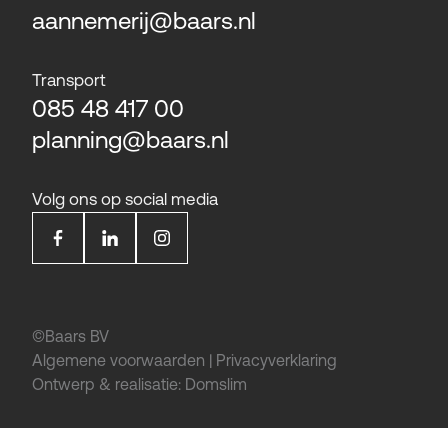
aannemerij@baars.nl
Transport
085 48 417 00
planning@baars.nl
Volg ons op social media
©Baars BV
Algemene voorwaarden
|
Privacyverklaring
Ontwerp & realisatie:
Domslim