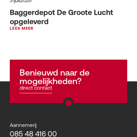
31
juli
2026
Baggerdepot De Groote Lucht
opgeleverd
LEES MEER
Benieuwd naar de
mogelijkheden?
direct contact
Aannemerij
085 48 416 00