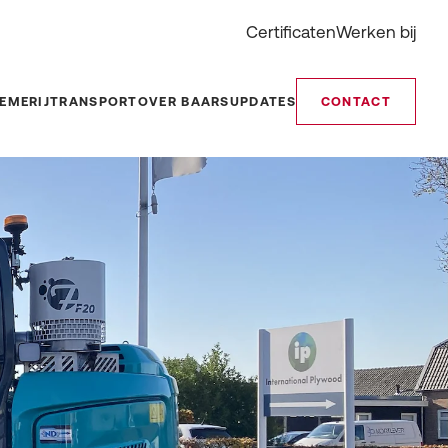
Certificaten
Werken bij
EMERIJ
TRANSPORT
OVER BAARS
UPDATES
CONTACT