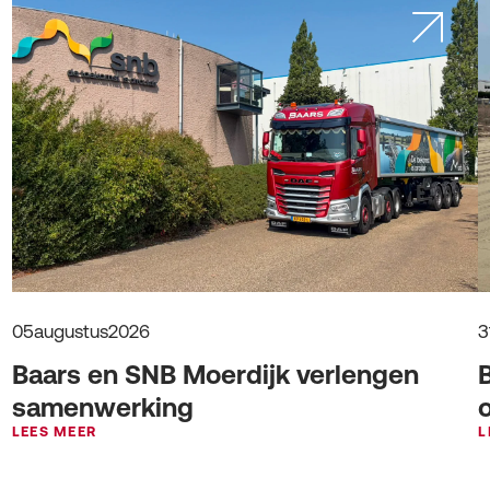
05
augustus
2026
3
Baars en SNB Moerdijk verlengen
samenwerking
LEES MEER
L