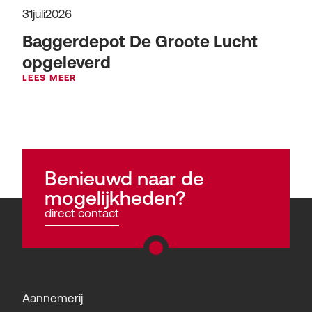
31
juli
2026
Baggerdepot De Groote Lucht
opgeleverd
LEES MEER
Benieuwd naar de
mogelijkheden?
direct contact
Aannemerij