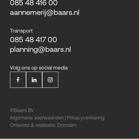
085 48 416 00
aannemerij@baars.nl
Transport
085 48 417 00
planning@baars.nl
Volg ons op social media
©Baars BV
Algemene voorwaarden
|
Privacyverklaring
Ontwerp & realisatie:
Domslim