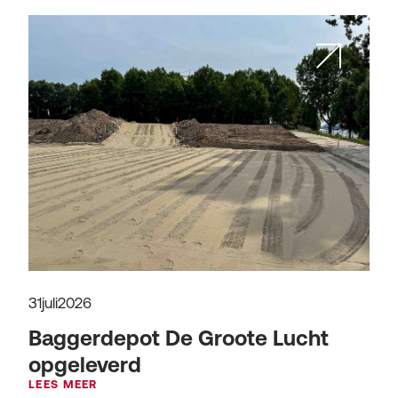
31
juli
2026
Baggerdepot De Groote Lucht
opgeleverd
LEES MEER