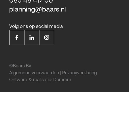
085 48 417 00
planning@baars.nl
Volg ons op social media
©Baars BV
Algemene voorwaarden
|
Privacyverklaring
Ontwerp & realisatie:
Domslim