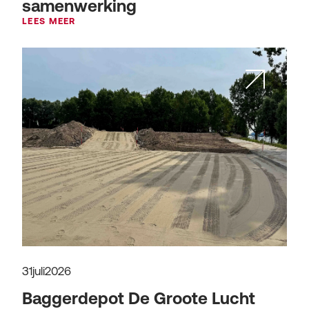
samenwerking
LEES MEER
31
juli
2026
Baggerdepot De Groote Lucht