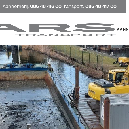
Aannemerij:
085 48 416 00
Transport:
085 48 417 00
AANN