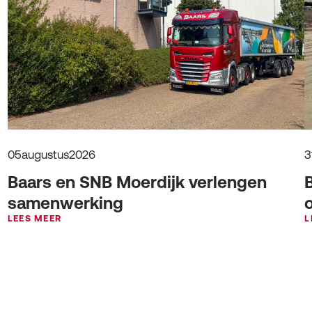
05
augustus
2026
3
Baars en SNB Moerdijk verlengen
samenwerking
LEES MEER
L