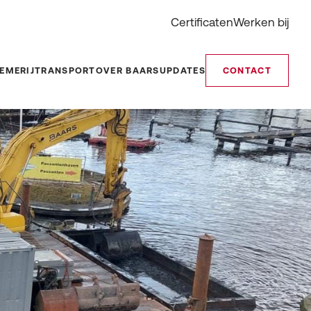
Certificaten
Werken bij
EMERIJ
TRANSPORT
OVER BAARS
UPDATES
CONTACT