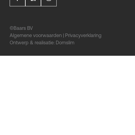
©Baars BV
Algemene voorwaarden
|
Privacyverklaring
Ontwerp & realisatie:
Domslim