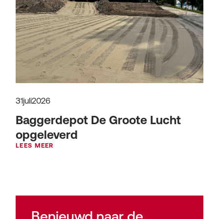
31
juli
2026
Baggerdepot De Groote Lucht
opgeleverd
LEES MEER
Benieuwd naar de